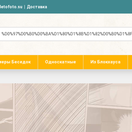
letofoto.su
|
Доставка
меры Беседок
Односкатные
Из Блокхауса