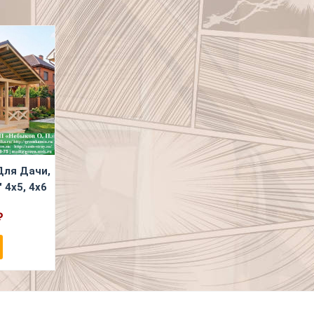
Для Дачи,
 4х5, 4х6
₽