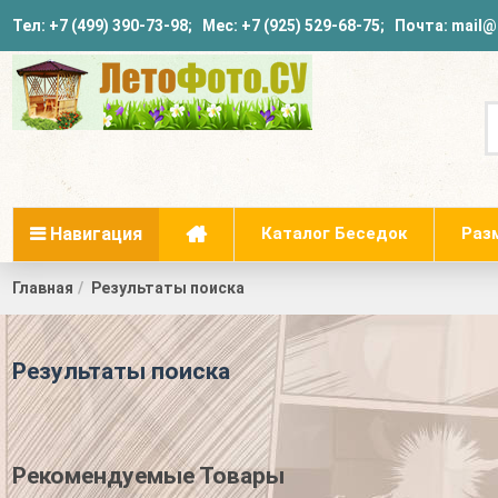
Тел:
+7 (499) 390-73-98
; Мес:
+7 (925) 529-68-75
; Почта:
mail@
Навигация
Каталог Беседок
Раз
Главная
Результаты поиска
Результаты поиска
Рекомендуемые Товары