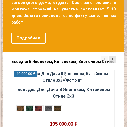
загородного дома, отдыха. Срок изготовления и
монтажа строений на участке составляет 5-10
дней. Оплата производится по факту выполненных
работ.
Подробнее
Беседки В Японском, Китайском, Восточном Стиле
-10 000,00 ₽
-15 
Беседка Для Дачи В Японском, Китайском
Стиле 3х3
195 000,00 ₽