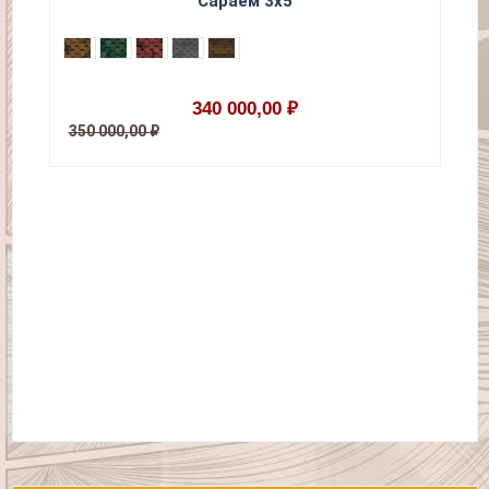
Сараем 3х5
340 000,00 ₽
350 000,00 ₽
28