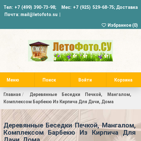
Тел:
+7 (499) 390-73-98
; Мес:
+7 (925) 529-68-75
;
Доставка
Почта:
mail@letofoto.su
|
Избранное (
0
)
Меню
Поиск
Войти
Корзина
Главная
Деревянные Беседки Печкой, Мангалом,
Комплексом Барбекю Из Кирпича Для Дачи, Дома
Деревянные Беседки Печкой, Мангалом,
Комплексом Барбекю Из Кирпича Для
Дачи, Дома