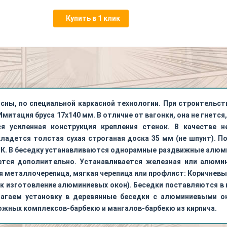
Купить в 1 клик
сны, по специальной каркасной технологии. При строительст
митация бруса 17х140 мм. В отличие от вагонки, она не гнется
ся усиленная конструкция крепления стенок. В качестве 
кладется толстая сухая строганая доска 35 мм (не шпунт).
ПК. В беседку устанавливаются однорамные раздвижные алюм
тся дополнительно. Устанавливается железная или алюмин
 металлочерепица, мягкая черепица или профлист: Коричневых
рок изготовление алюминиевых окон). Беседки поставляются в 
лагаем установку в деревянные беседки с алюминиевыми о
сложных комплексов-барбекю и мангалов-барбекю из кирпича.