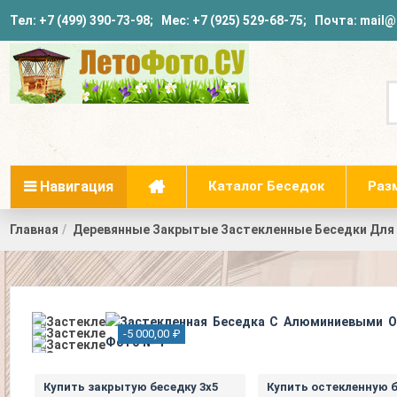
Тел:
+7 (499) 390-73-98
; Мес:
+7 (925) 529-68-75
; Почта:
mail@
Навигация
Каталог Беседок
Раз
Главная
Деревянные Закрытые Застекленные Беседки Для 
-5 000,00 ₽
Купить закрытую беседку 3х5
Купить остекленную б