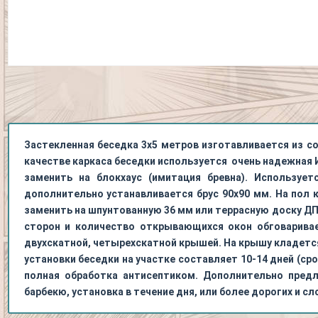
Застекленная беседка 3х5 метров изготавливается из со
качестве каркаса беседки используется очень надежная И
заменить на блокхаус (имитация бревна). Использует
дополнительно устанавливается брус 90х90 мм. На пол 
заменить на шпунтованную 36 мм или террасную доску Д
сторон и количество открывающихся окон обговаривае
двухскатной, четырехскатной крышей. На крышу кладется
установки беседки на участке составляет 10-14 дней (с
полная обработка антисептиком. Дополнительно пред
барбекю, установка в течение дня, или более дорогих и 