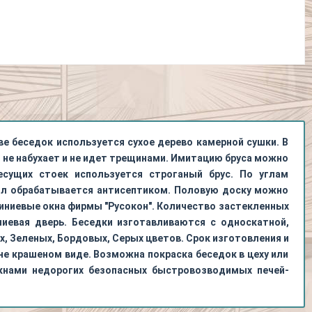
ве беседок используется сухое дерево камерной сушки. В
, не набухает и не идет трещинами. Имитацию бруса можно
несущих стоек используется строганый брус. По углам
 Пол обрабатывается антисептиком. Половую доску можно
иниевые окна фирмы "Русокон". Количество застекленных
иевая дверь. Беседки изготавливаются с односкатной,
, Зеленых, Бордовых, Серых цветов. Срок изготовления и
не крашеном виде. Возможна покраска беседок в цеху или
кнами недорогих безопасных быстровозводимых печей-