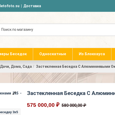
letofoto.su
|
Доставка
меры Беседок
Односкатные
Из Блокхауса
Дачи, Дома, Сада
Застекленная Беседка С Алюминиевыми Ок
Застекленная Беседка С Алюмин
575 000,00 ₽
580 000,00 ₽
еседку 3х5