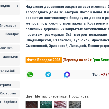
еседок с
Надежная деревянная закрытая застекленная 
загородного дома 3х5 метров. Фото и цены. В 
закрытую застекленную беседку из дерева с 
метров под ключ с монтажом в Костроме и 
 блокхауса
полезных деревянных закрытых остекленных 
 беседок
проектам размерами 3х5 метров возможно 
Владимирской, Рязанской, Тульской, Ярославс
Смоленской, Орловской, Липецкой, Ленинградск
бекю 3х5
с мангалом
Фото Беседок 2025
(Переход на сайт
Грин Бес
галом 3х5
+7 (
Тел:
строма
 Кострома
Цвет Металлочерепицы, Профлиста:
а барбекю
Зеленая металлочерепица. Профли
Бордовая металлочерепица
Серая металлочере
Коричневая металлочерепица. Профлист