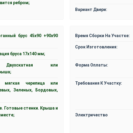
вится ребром;
Вариант Двери:
оганный брус 45х90 +90х90
Время Сборки На Участке:
Срок Изготовления:
ация бруса 17х140 мм;
, Двухскатная или
Форма Оплаты:
рыша;
а, мягкая черепица или
Требования К Участку:
евых, Зеленых, Бордовых,
е. Готовые стенки. Крыша и
 месте;
Электричество