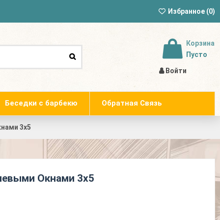
Избранное (
0
)
Корзина
Пусто
Войти
Беседки с барбекю
Обратная Связь
нами 3х5
иевыми Окнами 3х5