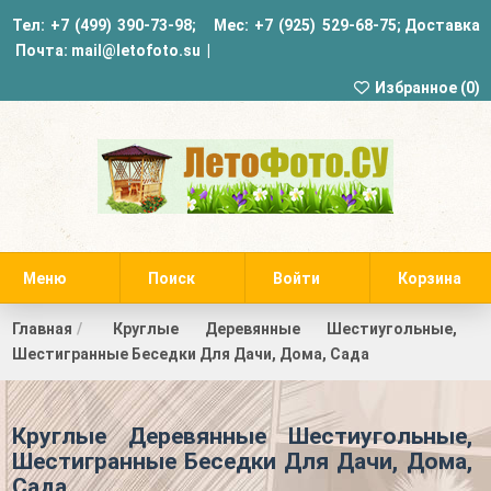
Тел:
+7 (499) 390-73-98
; Мес:
+7 (925) 529-68-75
;
Доставка
Почта:
mail@letofoto.su
|
Избранное (
0
)
Меню
Поиск
Войти
Корзина
Главная
Круглые Деревянные Шестиугольные,
Шестигранные Беседки Для Дачи, Дома, Сада
Круглые Деревянные Шестиугольные,
Шестигранные Беседки Для Дачи, Дома,
Сада