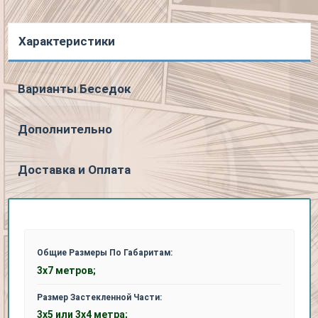
Характеристики
Варианты Беседок
Дополнительно
Доставка и Оплата
Общие Размеры По Габаритам:
3х7 метров;
Размер Застекленной Части:
3х5 или 3х4 метра;