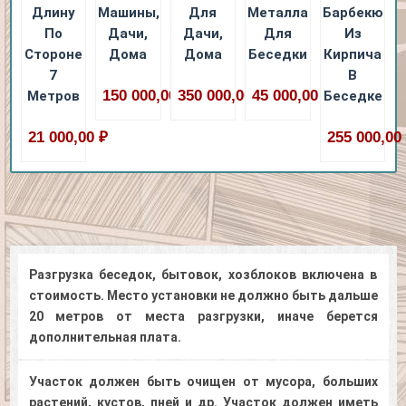
Длину
Машины,
Для
Металла
Барбекю
По
Дачи,
Дачи,
Для
Из
Стороне
Дома
Дома
Беседки
Кирпича
7
В
150 000,00 ₽
350 000,00 ₽
45 000,00 ₽
Метров
Беседке
21 000,00 ₽
255 000,00
Разгрузка беседок, бытовок, хозблоков включена в
стоимость. Место установки не должно быть дальше
20 метров от места разгрузки, иначе берется
дополнительная плата.
Участок должен быть очищен от мусора, больших
растений, кустов, пней и др. Участок должен иметь